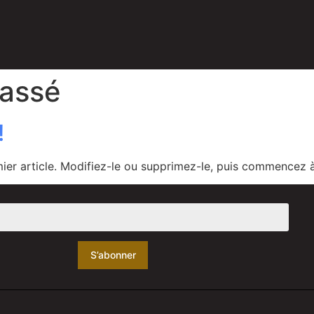
lassé
!
ier article. Modifiez-le ou supprimez-le, puis commencez à 
S’abonner